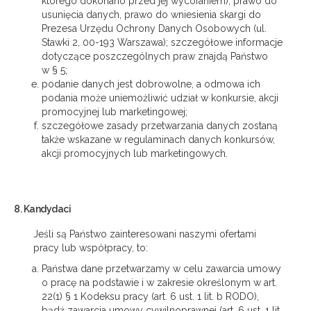
którego dokonano przed jej wycofaniem), prawo do
usunięcia danych, prawo do wniesienia skargi do
Prezesa Urzędu Ochrony Danych Osobowych (ul.
Stawki 2, 00-193 Warszawa); szczegółowe informacje
dotyczące poszczególnych praw znajdą Państwo
w § 5;
podanie danych jest dobrowolne, a odmowa ich
podania może uniemożliwić udział w konkursie, akcji
promocyjnej lub marketingowej;
szczegółowe zasady przetwarzania danych zostaną
także wskazane w regulaminach danych konkursów,
akcji promocyjnych lub marketingowych.
8. Kandydaci
Jeśli są Państwo zainteresowani naszymi ofertami
pracy lub współpracy, to:
Państwa dane przetwarzamy w celu zawarcia umowy
o pracę na podstawie i w zakresie określonym w art.
22(1) § 1 Kodeksu pracy (art. 6 ust. 1 lit. b RODO),
bądź zawarcia umowy cywilnoprawnej (art. 6 ust. 1 lit.