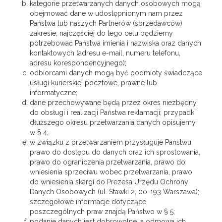
kategorie przetwarzanych danych osobowych mogą
obejmować dane w udostępnionym nam przez
Państwa lub naszych Partnerów (sprzedawców)
zakresie; najczęściej do tego celu będziemy
potrzebować Państwa imienia i nazwiska oraz danych
kontaktowych (adresu e-mail, numeru telefonu,
adresu korespondencyjnego);
odbiorcami danych mogą być podmioty świadczące
usługi kurierskie, pocztowe, prawne lub
informatyczne;
dane przechowywane będą przez okres niezbędny
do obsługi i realizacji Państwa reklamacji; przypadki
dłuższego okresu przetwarzania danych opisujemy
w § 4;
w związku z przetwarzaniem przysługuje Państwu
prawo do dostępu do danych oraz ich sprostowania,
prawo do ograniczenia przetwarzania, prawo do
wniesienia sprzeciwu wobec przetwarzania, prawo
do wniesienia skargi do Prezesa Urzędu Ochrony
Danych Osobowych (ul. Stawki 2, 00-193 Warszawa);
szczegółowe informacje dotyczące
poszczególnych praw znajdą Państwo w § 5;
podanie danych jest dobrowolne, a odmowa ich