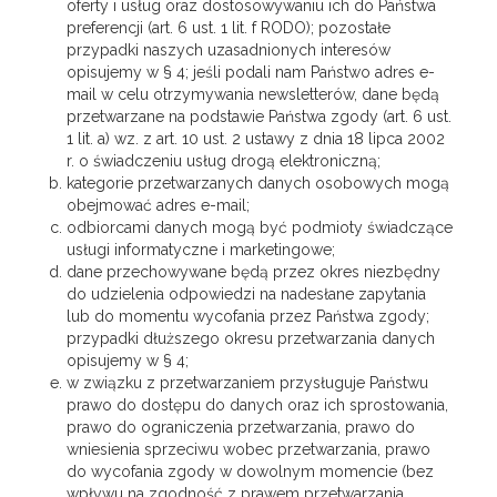
oferty i usług oraz dostosowywaniu ich do Państwa
preferencji (art. 6 ust. 1 lit. f RODO); pozostałe
przypadki naszych uzasadnionych interesów
opisujemy w § 4; jeśli podali nam Państwo adres e-
mail w celu otrzymywania newsletterów, dane będą
przetwarzane na podstawie Państwa zgody (art. 6 ust.
1 lit. a) wz. z art. 10 ust. 2 ustawy z dnia 18 lipca 2002
r. o świadczeniu usług drogą elektroniczną;
kategorie przetwarzanych danych osobowych mogą
obejmować adres e-mail;
odbiorcami danych mogą być podmioty świadczące
usługi informatyczne i marketingowe;
dane przechowywane będą przez okres niezbędny
do udzielenia odpowiedzi na nadesłane zapytania
lub do momentu wycofania przez Państwa zgody;
przypadki dłuższego okresu przetwarzania danych
opisujemy w § 4;
w związku z przetwarzaniem przysługuje Państwu
prawo do dostępu do danych oraz ich sprostowania,
prawo do ograniczenia przetwarzania, prawo do
wniesienia sprzeciwu wobec przetwarzania, prawo
do wycofania zgody w dowolnym momencie (bez
wpływu na zgodność z prawem przetwarzania,