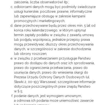
założenia, liczba obserwatorów) itp.;
odbiorcami danych mogą być podmioty świadczące
usługi kurierskie, pocztowe, prawne, informatyczne
lub zapewniające obsługę w zakresie kampanii
promocyjnych i marketingowych;
dane przechowywane będą przez okres min. 5 lat od
końca roku kalendarzowego, w którym upłynął
termin zapłaty podatku w związku z zawartą umową
lub podjętą współpracą, jednakże przepisy prawa
mogą przewidywać dłuższy okres przechowywania
danych, w szczególności w zakresie dochodzenia
lub obrony roszczeń;
w związku z przetwarzaniem przysługuje Państwu
prawo do dostępu do danych oraz ich sprostowania,
prawo do ograniczenia przetwarzania, prawo do
usunięcia danych, prawo do wniesienia skargi do
Prezesa Urzędu Ochrony Danych Osobowych (ul.
Stawki 2, 00-193 Warszawa); szczegółowe informacje
dotyczące poszczególnych praw znajdą Państwo
w § 5;
podanie danych, jest wymogiem umownym,
a odmowa ich podania może uniemożliwić zawarcie