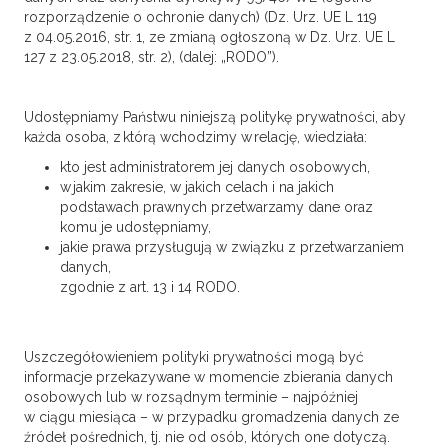
rozporządzenie o ochronie danych) (Dz. Urz. UE L 119
z 04.05.2016, str. 1, ze zmianą ogłoszoną w Dz. Urz. UE L
127 z 23.05.2018, str. 2), (dalej: „RODO”).
Udostępniamy Państwu niniejszą politykę prywatności, aby
każda osoba, z którą wchodzimy w relację, wiedziała:
kto jest administratorem jej danych osobowych,
w jakim zakresie, w jakich celach i na jakich
podstawach prawnych przetwarzamy dane oraz
komu je udostępniamy,
jakie prawa przysługują w związku z przetwarzaniem
danych,
zgodnie z art. 13 i 14 RODO.
Uszczegółowieniem polityki prywatności mogą być
informacje przekazywane w momencie zbierania danych
osobowych lub w rozsądnym terminie – najpóźniej
w ciągu miesiąca – w przypadku gromadzenia danych ze
źródeł pośrednich, tj. nie od osób, których one dotyczą.